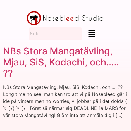
NBs Stora Mangatävling,
Mjau, SiS, Kodachi, och…..
??​
NBs Stora Mangatävling, Mjau, SiS, Kodachi, och….. ??
Long time no see, man kan tro att vi på Nosebleed går i
ide på vintern men no worries, vi jobbar på i det dolda (
˙▿˙ )/( ˙▿˙ )/ Först så närmar sig DEADLINE 1a MARS för
vår stora Mangatävling! Glöm inte att anmäla dig i […]