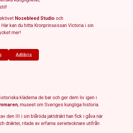
til!
lektivet
Nosebleed Studio
och
 Här kan du hitta Kronprinsessan Victoria i sin
ycket mer!
s
Adlibris
istoriska kläderna de bar och ger dem liv igen i
ammaren
, museet om Sveriges kungliga historia.
 den III i sin blåröda jaktdräkt han fick i gåva när
 dräkter, ritade av erfarna serietecknare utifrån