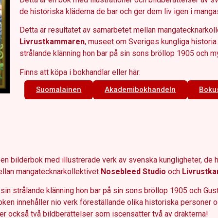
de historiska kläderna de bar och ger dem liv igen i mangas
Detta är resultatet av samarbetet mellan mangatecknarkol
Livrustkammaren
, museet om Sveriges kungliga historia.
strålande klänning hon bar på sin sons bröllop 1905 och m
Finns att köpa i bokhandlar eller här:
Suomalainen
Akademibokhandeln
Boku
 en bilderbok med illustrerade verk av svenska kungligheter, de h
mellan mangatecknarkollektivet
Nosebleed Studio
och
Livrustk
sin strålande klänning hon bar på sin sons bröllop 1905 och Gustav
n innehåller nio verk föreställande olika historiska personer och
ler också två bildberättelser som iscensätter två av dräkterna!