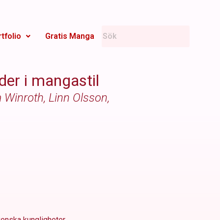
tfolio
Gratis Manga
er i mangastil
a Winroth, Linn Olsson,
venska kungligheter,