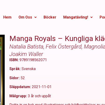
Hem
Om Oss
Böcker
Mangatävling!
Por
Manga Royals – Kungliga kläd
Natalia Batista, Felix Östergård, Magnoli
Joakim Waller
ISBN:
9789198562071
Språk:
Svenska
Sidor:
52
Släppdatum:
2021-11-01
Målgrupp:
3 år och uppåt
Detta är en bok med illustrationer och bildberättelser av s